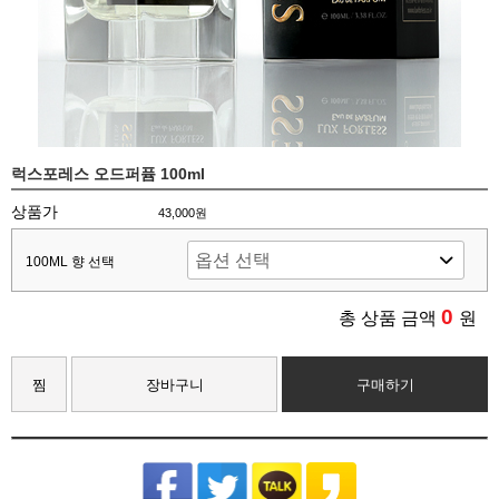
럭스포레스 오드퍼퓸 100ml
상품가
43,000원
100ML 향 선택
0
총 상품 금액
원
찜
장바구니
구매하기