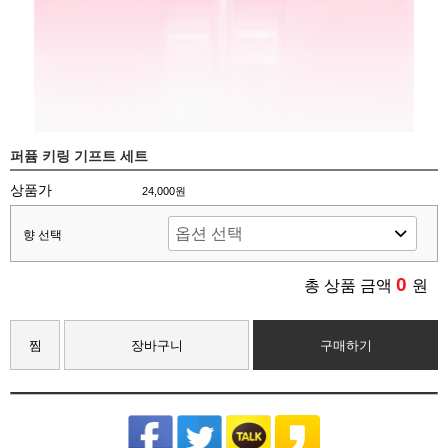
퍼퓸 키링 기프트 세트
상품가
24,000원
향 선택
0
총 상품 금액
원
찜
장바구니
구매하기