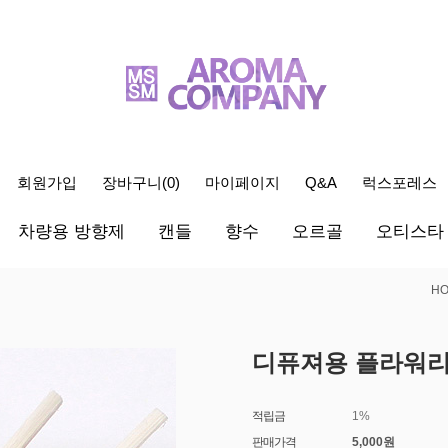
회원가입
장바구니(
0
)
마이페이지
Q&A
럭스포레스
차량용 방향제
캔들
향수
오르골
오티스타
H
디퓨져용 플라워리
적립금
1%
판매가격
5,000
원