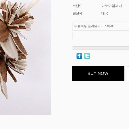
브랜드
아로마컴퍼니
원산지
태국
디퓨져용 플라워리드스틱-09
BUY NOW