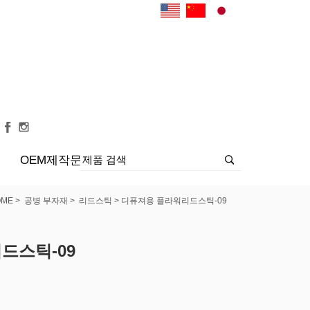
OEM제작문의
>
>
> 디퓨져용 플라워리드스틱-09
OME
공병 부자재
리드스틱
드스틱-09