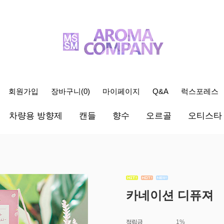
회원가입
장바구니(
0
)
마이페이지
Q&A
럭스포레스
차량용 방향제
캔들
향수
오르골
오티스타
카네이션 디퓨져
적립금
1%