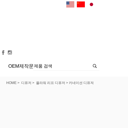
OEM제작문의
>
>
> 카네이션 디퓨져
HOME
디퓨저
플라워 리프 디퓨저