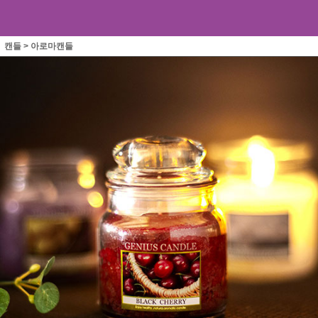
캔들
>
아로마캔들