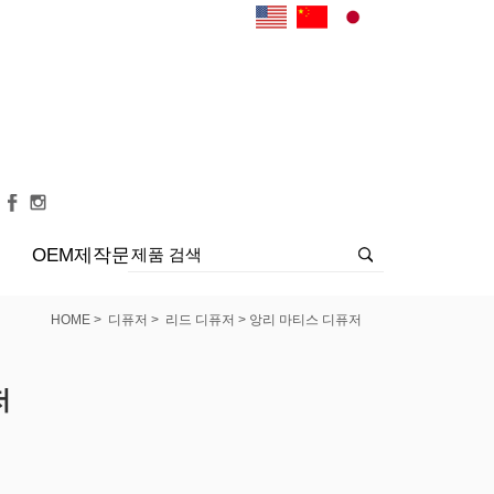
OEM제작문의
>
>
> 앙리 마티스 디퓨저
HOME
디퓨저
리드 디퓨저
저