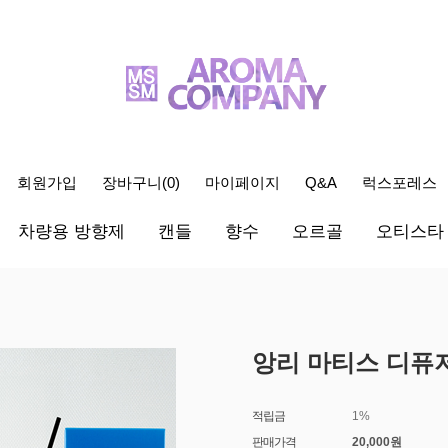
회원가입
장바구니(
0
)
마이페이지
Q&A
럭스포레스
차량용 방향제
캔들
향수
오르골
오티스타
앙리 마티스 디퓨
적립금
1%
판매가격
20,000원