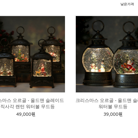
낮은가격
마스 오르골 - 올드맨 슬레이드
크리스마스 오르골 - 올드맨 
2 직사각 랜턴 워터볼 무드등
워터볼 무드등
49,000원
39,000원