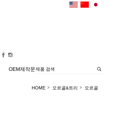
OEM제작문의
>
>
HOME
오르골&트리
오르골