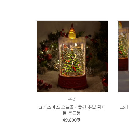
품절
크리스마스 오르골 - 빨간 촛불 워터
크리
볼 무드등
49,000원