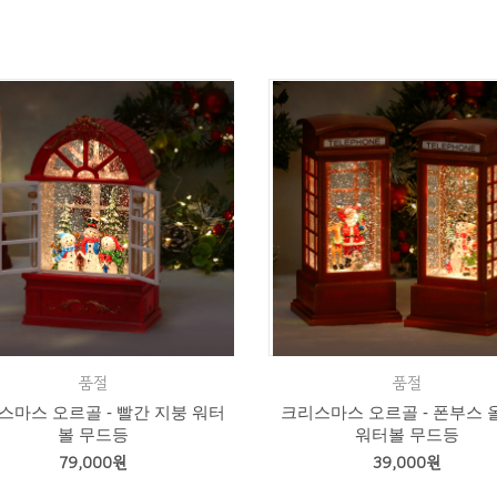
품절
품절
스마스 오르골 - 빨간 지붕 워터
크리스마스 오르골 - 폰부스 
볼 무드등
워터볼 무드등
79,000원
39,000원