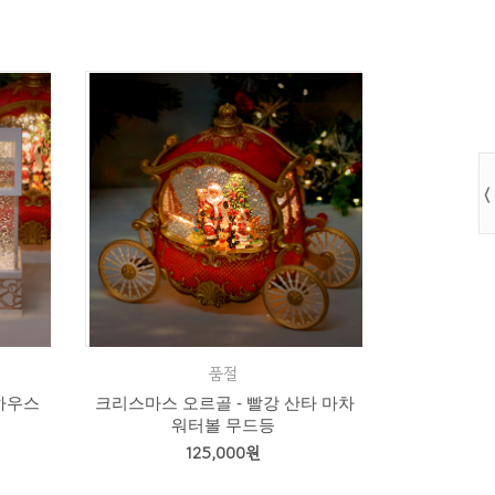
품절
하우스
크리스마스 오르골 - 빨강 산타 마차
워터볼 무드등
125,000원