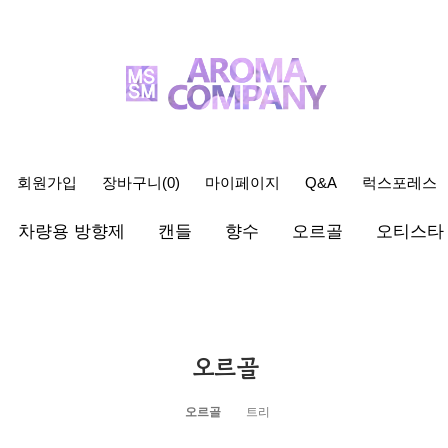
회원가입
장바구니(
0
)
마이페이지
Q&A
럭스포레스
차량용 방향제
캔들
향수
오르골
오티스타
오르골
오르골
트리