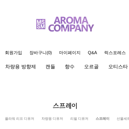
회원가입
장바구니(
0
)
마이페이지
Q&A
럭스포레스
차량용 방향제
캔들
향수
오르골
오티스타
스프레이
플라워 리프 디퓨저
차량용 디퓨저
리필 디퓨저
스프레이
선물세