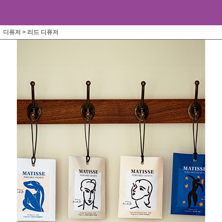
디퓨저
>
리드 디퓨저